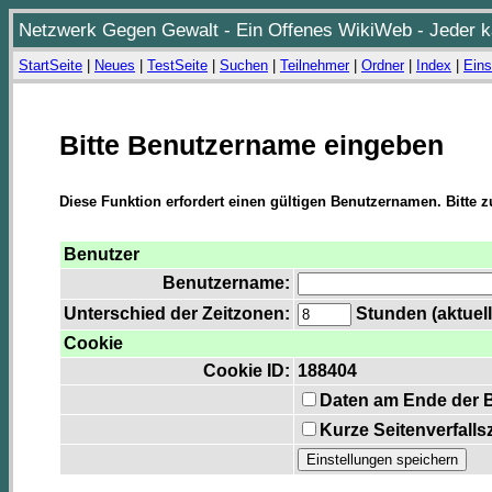
Netzwerk Gegen Gewalt - Ein Offenes WikiWeb - Jeder ka
StartSeite
|
Neues
|
TestSeite
|
Suchen
|
Teilnehmer
|
Ordner
|
Index
|
Eins
Bitte Benutzername eingeben
Diese Funktion erfordert einen gültigen Benutzernamen. Bitte 
Benutzer
Benutzername:
Unterschied der Zeitzonen:
Stunden (aktuell
Cookie
Cookie ID:
188404
Daten am Ende der 
Kurze Seitenverfalls