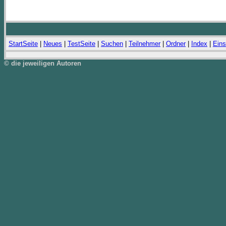
StartSeite
|
Neues
|
TestSeite
|
Suchen
|
Teilnehmer
|
Ordner
|
Index
|
Eins
© die jeweiligen Autoren