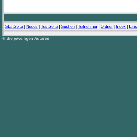
StartSeite
|
Neues
|
TestSeite
|
Suchen
|
Teilnehmer
|
Ordner
|
Index
|
Eins
© die jeweiligen Autoren