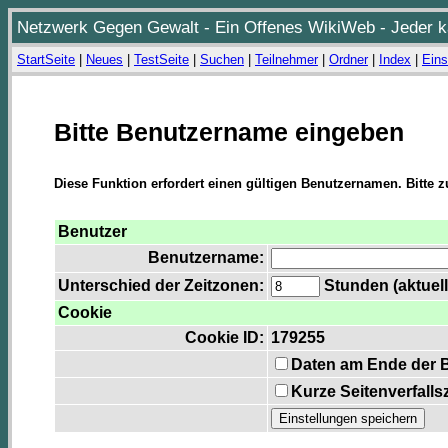
Netzwerk Gegen Gewalt - Ein Offenes WikiWeb - Jeder ka
StartSeite
|
Neues
|
TestSeite
|
Suchen
|
Teilnehmer
|
Ordner
|
Index
|
Eins
Bitte Benutzername eingeben
Diese Funktion erfordert einen gültigen Benutzernamen. Bitte 
Benutzer
Benutzername:
Unterschied der Zeitzonen:
Stunden (aktuell
Cookie
Cookie ID:
179255
Daten am Ende der 
Kurze Seitenverfalls