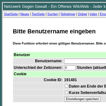
Netzwerk Gegen Gewalt - Ein Offenes WikiWeb - Jeder ka
StartSeite
|
Neues
|
TestSeite
|
Suchen
|
Teilnehmer
|
Ordner
|
Index
|
Eins
Bitte Benutzername eingeben
Diese Funktion erfordert einen gültigen Benutzernamen. Bitte 
Benutzer
Benutzername:
Unterschied der Zeitzonen:
Stunden (aktuell
Cookie
Cookie ID:
191481
Daten am Ende der 
Kurze Seitenverfalls