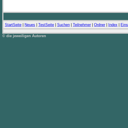
StartSeite
|
Neues
|
TestSeite
|
Suchen
|
Teilnehmer
|
Ordner
|
Index
|
Eins
© die jeweiligen Autoren