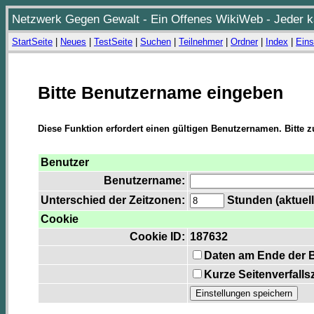
Netzwerk Gegen Gewalt - Ein Offenes WikiWeb - Jeder ka
StartSeite
|
Neues
|
TestSeite
|
Suchen
|
Teilnehmer
|
Ordner
|
Index
|
Eins
Bitte Benutzername eingeben
Diese Funktion erfordert einen gültigen Benutzernamen. Bitte 
Benutzer
Benutzername:
Unterschied der Zeitzonen:
Stunden (aktuell
Cookie
Cookie ID:
187632
Daten am Ende der 
Kurze Seitenverfalls