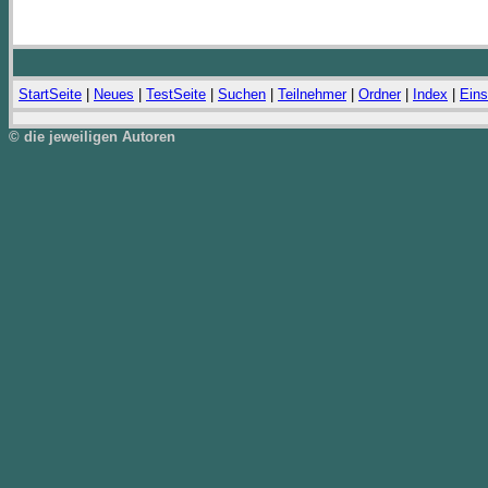
StartSeite
|
Neues
|
TestSeite
|
Suchen
|
Teilnehmer
|
Ordner
|
Index
|
Eins
© die jeweiligen Autoren