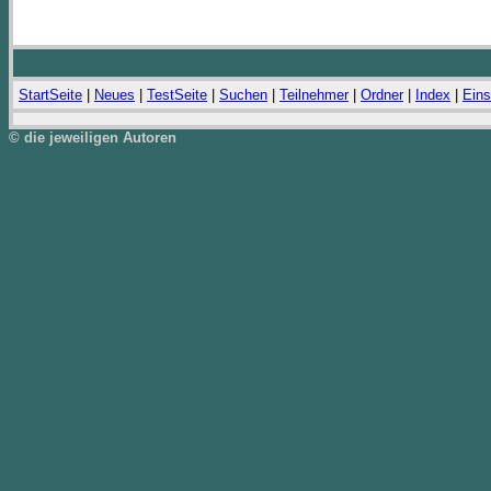
StartSeite
|
Neues
|
TestSeite
|
Suchen
|
Teilnehmer
|
Ordner
|
Index
|
Eins
© die jeweiligen Autoren