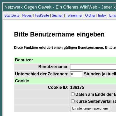
Netzwerk Gegen Gewalt - Ein Offenes WikiWeb - Jeder ka
StartSeite
|
Neues
|
TestSeite
|
Suchen
|
Teilnehmer
|
Ordner
|
Index
|
Eins
Bitte Benutzername eingeben
Diese Funktion erfordert einen gültigen Benutzernamen. Bitte 
Benutzer
Benutzername:
Unterschied der Zeitzonen:
Stunden (aktuell
Cookie
Cookie ID:
186175
Daten am Ende der 
Kurze Seitenverfalls