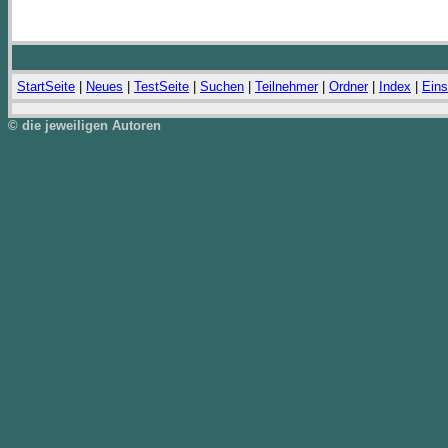
StartSeite
|
Neues
|
TestSeite
|
Suchen
|
Teilnehmer
|
Ordner
|
Index
|
Eins
© die jeweiligen Autoren