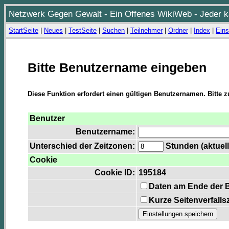
Netzwerk Gegen Gewalt - Ein Offenes WikiWeb - Jeder ka
StartSeite
|
Neues
|
TestSeite
|
Suchen
|
Teilnehmer
|
Ordner
|
Index
|
Eins
Bitte Benutzername eingeben
Diese Funktion erfordert einen gültigen Benutzernamen. Bitte 
Benutzer
Benutzername:
Unterschied der Zeitzonen:
Stunden (aktuell
Cookie
Cookie ID:
195184
Daten am Ende der 
Kurze Seitenverfalls