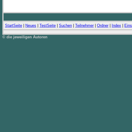
StartSeite
|
Neues
|
TestSeite
|
Suchen
|
Teilnehmer
|
Ordner
|
Index
|
Eins
© die jeweiligen Autoren