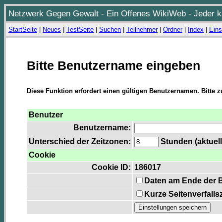
Netzwerk Gegen Gewalt - Ein Offenes WikiWeb - Jeder ka
StartSeite
|
Neues
|
TestSeite
|
Suchen
|
Teilnehmer
|
Ordner
|
Index
|
Eins
Bitte Benutzername eingeben
Diese Funktion erfordert einen gültigen Benutzernamen. Bitte 
Benutzer
Benutzername:
Unterschied der Zeitzonen:
Stunden (aktuell
Cookie
Cookie ID:
186017
Daten am Ende der 
Kurze Seitenverfalls