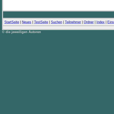
StartSeite
|
Neues
|
TestSeite
|
Suchen
|
Teilnehmer
|
Ordner
|
Index
|
Eins
© die jeweiligen Autoren