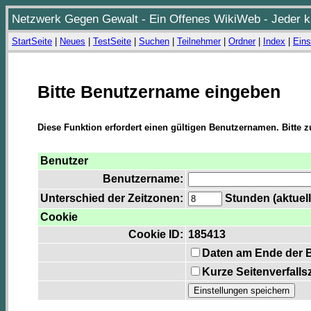
Netzwerk Gegen Gewalt - Ein Offenes WikiWeb - Jeder ka
StartSeite
|
Neues
|
TestSeite
|
Suchen
|
Teilnehmer
|
Ordner
|
Index
|
Eins
Bitte Benutzername eingeben
Diese Funktion erfordert einen gültigen Benutzernamen. Bitte 
Benutzer
Benutzername:
Unterschied der Zeitzonen:
Stunden (aktuell
Cookie
Cookie ID:
185413
Daten am Ende der 
Kurze Seitenverfalls