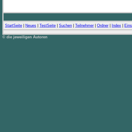
StartSeite
|
Neues
|
TestSeite
|
Suchen
|
Teilnehmer
|
Ordner
|
Index
|
Eins
© die jeweiligen Autoren