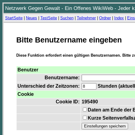
Netzwerk Gegen Gewalt - Ein Offenes WikiWeb - Jeder ka
StartSeite
|
Neues
|
TestSeite
|
Suchen
|
Teilnehmer
|
Ordner
|
Index
|
Eins
Bitte Benutzername eingeben
Diese Funktion erfordert einen gültigen Benutzernamen. Bitte 
Benutzer
Benutzername:
Unterschied der Zeitzonen:
Stunden (aktuell
Cookie
Cookie ID:
195490
Daten am Ende der 
Kurze Seitenverfalls