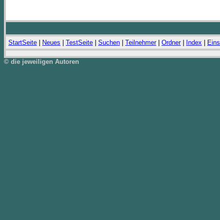
StartSeite
|
Neues
|
TestSeite
|
Suchen
|
Teilnehmer
|
Ordner
|
Index
|
Eins
© die jeweiligen Autoren