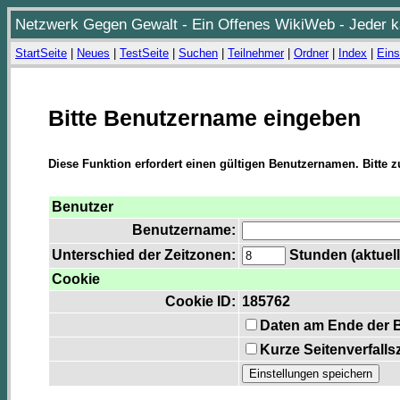
Netzwerk Gegen Gewalt - Ein Offenes WikiWeb - Jeder ka
StartSeite
|
Neues
|
TestSeite
|
Suchen
|
Teilnehmer
|
Ordner
|
Index
|
Eins
Bitte Benutzername eingeben
Diese Funktion erfordert einen gültigen Benutzernamen. Bitte 
Benutzer
Benutzername:
Unterschied der Zeitzonen:
Stunden (aktuell
Cookie
Cookie ID:
185762
Daten am Ende der 
Kurze Seitenverfalls