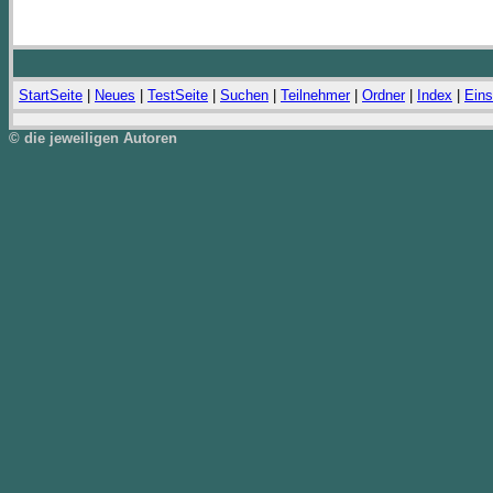
StartSeite
|
Neues
|
TestSeite
|
Suchen
|
Teilnehmer
|
Ordner
|
Index
|
Eins
© die jeweiligen Autoren