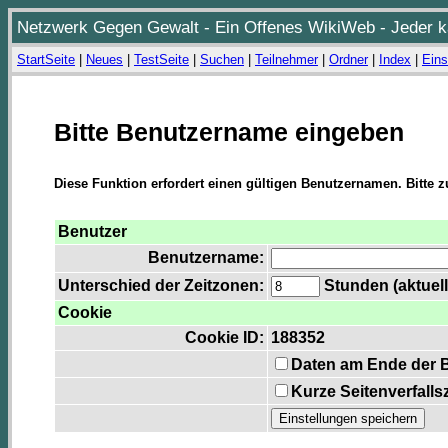
Netzwerk Gegen Gewalt - Ein Offenes WikiWeb - Jeder ka
StartSeite
|
Neues
|
TestSeite
|
Suchen
|
Teilnehmer
|
Ordner
|
Index
|
Eins
Bitte Benutzername eingeben
Diese Funktion erfordert einen gültigen Benutzernamen. Bitte 
Benutzer
Benutzername:
Unterschied der Zeitzonen:
Stunden (aktuell
Cookie
Cookie ID:
188352
Daten am Ende der 
Kurze Seitenverfalls