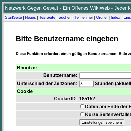
Netzwerk Gegen Gewalt - Ein Offenes WikiWeb - Jeder ka
StartSeite
|
Neues
|
TestSeite
|
Suchen
|
Teilnehmer
|
Ordner
|
Index
|
Eins
Bitte Benutzername eingeben
Diese Funktion erfordert einen gültigen Benutzernamen. Bitte 
Benutzer
Benutzername:
Unterschied der Zeitzonen:
Stunden (aktuell
Cookie
Cookie ID:
185152
Daten am Ende der 
Kurze Seitenverfalls