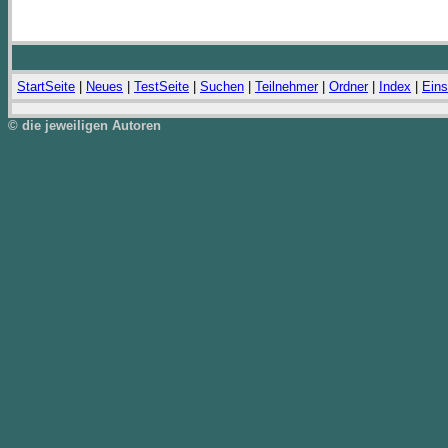
StartSeite
|
Neues
|
TestSeite
|
Suchen
|
Teilnehmer
|
Ordner
|
Index
|
Eins
© die jeweiligen Autoren