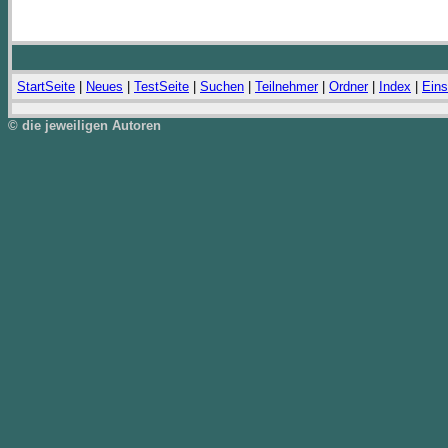
StartSeite
|
Neues
|
TestSeite
|
Suchen
|
Teilnehmer
|
Ordner
|
Index
|
Eins
© die jeweiligen Autoren