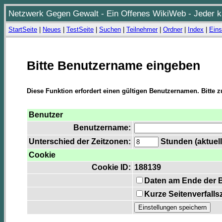
Netzwerk Gegen Gewalt - Ein Offenes WikiWeb - Jeder ka
StartSeite
|
Neues
|
TestSeite
|
Suchen
|
Teilnehmer
|
Ordner
|
Index
|
Eins
Bitte Benutzername eingeben
Diese Funktion erfordert einen gültigen Benutzernamen. Bitte 
Benutzer
Benutzername:
Unterschied der Zeitzonen:
Stunden (aktuell
Cookie
Cookie ID:
188139
Daten am Ende der 
Kurze Seitenverfalls