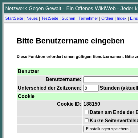
Netzwerk Gegen Gewalt - Ein Offenes WikiWeb - Jeder ka
StartSeite
|
Neues
|
TestSeite
|
Suchen
|
Teilnehmer
|
Ordner
|
Index
|
Eins
Bitte Benutzername eingeben
Diese Funktion erfordert einen gültigen Benutzernamen. Bitte 
Benutzer
Benutzername:
Unterschied der Zeitzonen:
Stunden (aktuell
Cookie
Cookie ID:
188150
Daten am Ende der 
Kurze Seitenverfalls