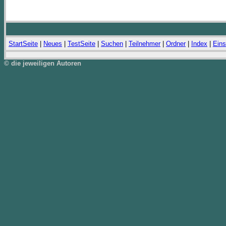
StartSeite
|
Neues
|
TestSeite
|
Suchen
|
Teilnehmer
|
Ordner
|
Index
|
Eins
© die jeweiligen Autoren