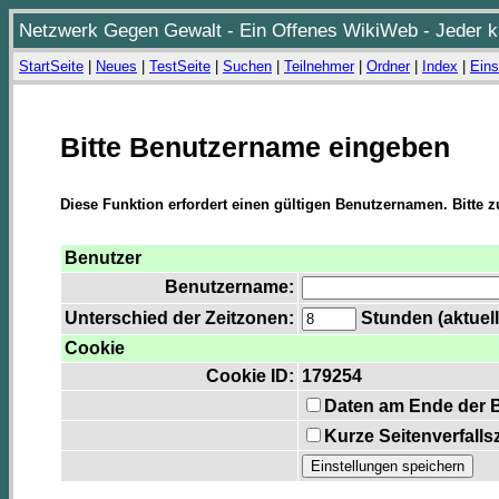
Netzwerk Gegen Gewalt - Ein Offenes WikiWeb - Jeder ka
StartSeite
|
Neues
|
TestSeite
|
Suchen
|
Teilnehmer
|
Ordner
|
Index
|
Eins
Bitte Benutzername eingeben
Diese Funktion erfordert einen gültigen Benutzernamen. Bitte 
Benutzer
Benutzername:
Unterschied der Zeitzonen:
Stunden (aktuell
Cookie
Cookie ID:
179254
Daten am Ende der 
Kurze Seitenverfalls