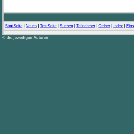
StartSeite
|
Neues
|
TestSeite
|
Suchen
|
Teilnehmer
|
Ordner
|
Index
|
Eins
© die jeweiligen Autoren