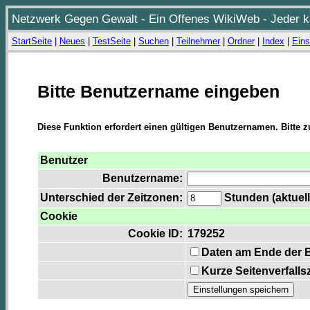
Netzwerk Gegen Gewalt - Ein Offenes WikiWeb - Jeder ka
StartSeite
|
Neues
|
TestSeite
|
Suchen
|
Teilnehmer
|
Ordner
|
Index
|
Eins
Bitte Benutzername eingeben
Diese Funktion erfordert einen gültigen Benutzernamen. Bitte 
Benutzer
Benutzername:
Unterschied der Zeitzonen:
Stunden (aktuell
Cookie
Cookie ID:
179252
Daten am Ende der 
Kurze Seitenverfalls