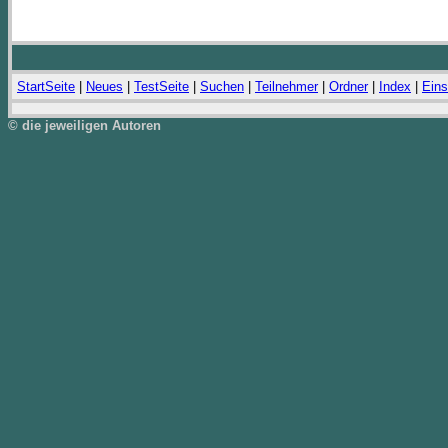
StartSeite
|
Neues
|
TestSeite
|
Suchen
|
Teilnehmer
|
Ordner
|
Index
|
Eins
© die jeweiligen Autoren