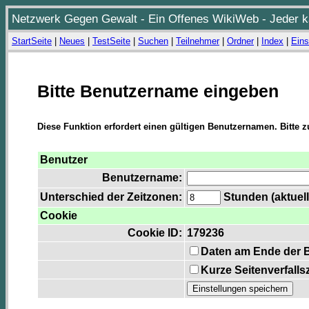
Netzwerk Gegen Gewalt - Ein Offenes WikiWeb - Jeder ka
StartSeite
|
Neues
|
TestSeite
|
Suchen
|
Teilnehmer
|
Ordner
|
Index
|
Eins
Bitte Benutzername eingeben
Diese Funktion erfordert einen gültigen Benutzernamen. Bitte 
Benutzer
Benutzername:
Unterschied der Zeitzonen:
Stunden (aktuell
Cookie
Cookie ID:
179236
Daten am Ende der 
Kurze Seitenverfalls