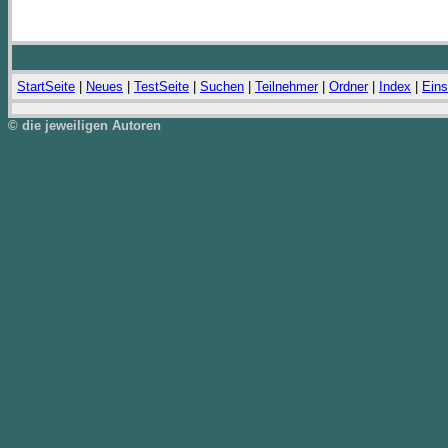
StartSeite
|
Neues
|
TestSeite
|
Suchen
|
Teilnehmer
|
Ordner
|
Index
|
Eins
© die jeweiligen Autoren