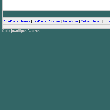
StartSeite
|
Neues
|
TestSeite
|
Suchen
|
Teilnehmer
|
Ordner
|
Index
|
Eins
© die jeweiligen Autoren