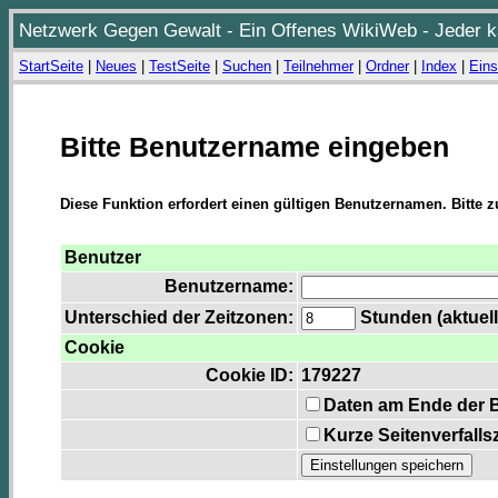
Netzwerk Gegen Gewalt - Ein Offenes WikiWeb - Jeder ka
StartSeite
|
Neues
|
TestSeite
|
Suchen
|
Teilnehmer
|
Ordner
|
Index
|
Eins
Bitte Benutzername eingeben
Diese Funktion erfordert einen gültigen Benutzernamen. Bitte 
Benutzer
Benutzername:
Unterschied der Zeitzonen:
Stunden (aktuell
Cookie
Cookie ID:
179227
Daten am Ende der 
Kurze Seitenverfalls