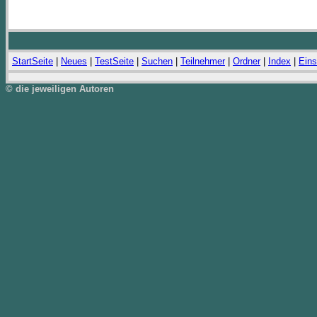
StartSeite
|
Neues
|
TestSeite
|
Suchen
|
Teilnehmer
|
Ordner
|
Index
|
Eins
© die jeweiligen Autoren