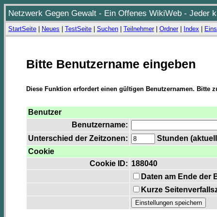
Netzwerk Gegen Gewalt - Ein Offenes WikiWeb - Jeder ka
StartSeite
|
Neues
|
TestSeite
|
Suchen
|
Teilnehmer
|
Ordner
|
Index
|
Eins
Bitte Benutzername eingeben
Diese Funktion erfordert einen gültigen Benutzernamen. Bitte 
Benutzer
Benutzername:
Unterschied der Zeitzonen:
Stunden (aktuell
Cookie
Cookie ID:
188040
Daten am Ende der 
Kurze Seitenverfalls