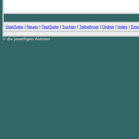
StartSeite
|
Neues
|
TestSeite
|
Suchen
|
Teilnehmer
|
Ordner
|
Index
|
Eins
© die jeweiligen Autoren