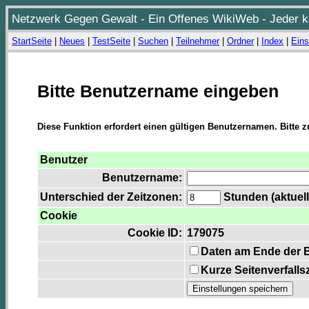
Netzwerk Gegen Gewalt - Ein Offenes WikiWeb - Jeder ka
StartSeite
|
Neues
|
TestSeite
|
Suchen
|
Teilnehmer
|
Ordner
|
Index
|
Eins
Bitte Benutzername eingeben
Diese Funktion erfordert einen gültigen Benutzernamen. Bitte 
Benutzer
Benutzername:
Unterschied der Zeitzonen:
Stunden (aktuell
Cookie
Cookie ID:
179075
Daten am Ende der 
Kurze Seitenverfalls