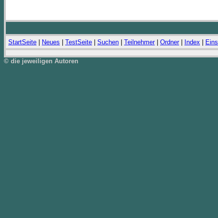
StartSeite
|
Neues
|
TestSeite
|
Suchen
|
Teilnehmer
|
Ordner
|
Index
|
Eins
© die jeweiligen Autoren