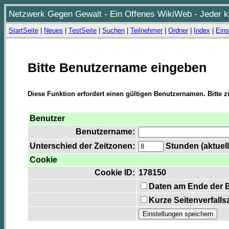
Netzwerk Gegen Gewalt - Ein Offenes WikiWeb - Jeder ka
StartSeite
|
Neues
|
TestSeite
|
Suchen
|
Teilnehmer
|
Ordner
|
Index
|
Eins
Bitte Benutzername eingeben
Diese Funktion erfordert einen gültigen Benutzernamen. Bitte 
Benutzer
Benutzername:
Unterschied der Zeitzonen:
Stunden (aktuell
Cookie
Cookie ID:
178150
Daten am Ende der 
Kurze Seitenverfalls