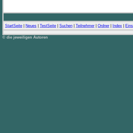
StartSeite
|
Neues
|
TestSeite
|
Suchen
|
Teilnehmer
|
Ordner
|
Index
|
Eins
© die jeweiligen Autoren