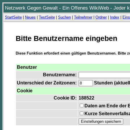
Netzwerk Gegen Gewalt - Ein Offenes WikiWeb - Jeder ka
StartSeite
|
Neues
|
TestSeite
|
Suchen
|
Teilnehmer
|
Ordner
|
Index
|
Eins
Bitte Benutzername eingeben
Diese Funktion erfordert einen gültigen Benutzernamen. Bitte 
Benutzer
Benutzername:
Unterschied der Zeitzonen:
Stunden (aktuell
Cookie
Cookie ID:
188522
Daten am Ende der 
Kurze Seitenverfalls