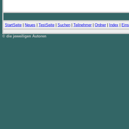
StartSeite
|
Neues
|
TestSeite
|
Suchen
|
Teilnehmer
|
Ordner
|
Index
|
Eins
© die jeweiligen Autoren