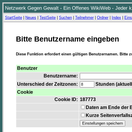
Netzwerk Gegen Gewalt - Ein Offenes WikiWeb - Jeder ka
StartSeite
|
Neues
|
TestSeite
|
Suchen
|
Teilnehmer
|
Ordner
|
Index
|
Eins
Bitte Benutzername eingeben
Diese Funktion erfordert einen gültigen Benutzernamen. Bitte 
Benutzer
Benutzername:
Unterschied der Zeitzonen:
Stunden (aktuell
Cookie
Cookie ID:
187773
Daten am Ende der 
Kurze Seitenverfalls