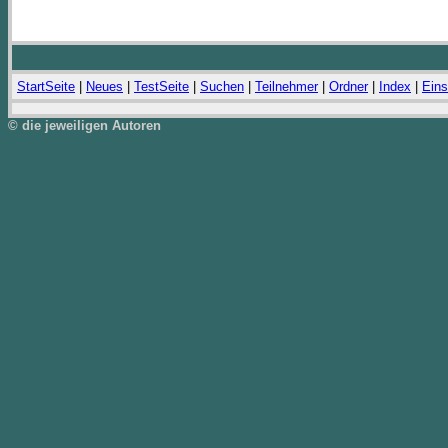
StartSeite
|
Neues
|
TestSeite
|
Suchen
|
Teilnehmer
|
Ordner
|
Index
|
Eins
© die jeweiligen Autoren