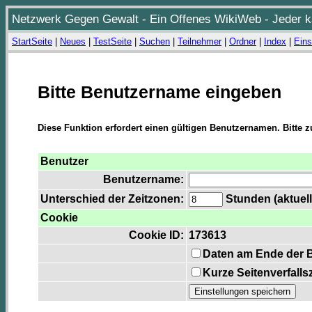
Netzwerk Gegen Gewalt - Ein Offenes WikiWeb - Jeder ka
StartSeite
|
Neues
|
TestSeite
|
Suchen
|
Teilnehmer
|
Ordner
|
Index
|
Eins
Bitte Benutzername eingeben
Diese Funktion erfordert einen gültigen Benutzernamen. Bitte 
Benutzer
Benutzername:
Unterschied der Zeitzonen:
Stunden (aktuell
Cookie
Cookie ID:
173613
Daten am Ende der 
Kurze Seitenverfalls