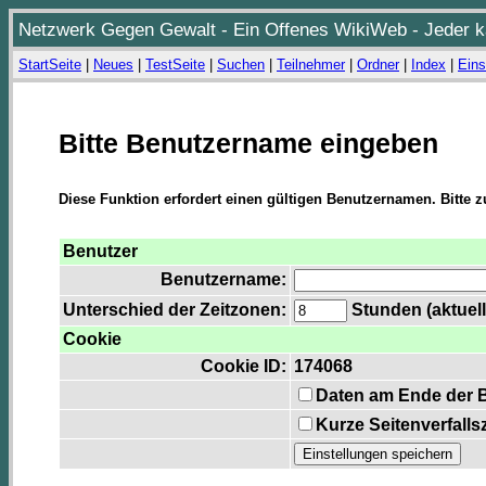
Netzwerk Gegen Gewalt - Ein Offenes WikiWeb - Jeder ka
StartSeite
|
Neues
|
TestSeite
|
Suchen
|
Teilnehmer
|
Ordner
|
Index
|
Eins
Bitte Benutzername eingeben
Diese Funktion erfordert einen gültigen Benutzernamen. Bitte 
Benutzer
Benutzername:
Unterschied der Zeitzonen:
Stunden (aktuell
Cookie
Cookie ID:
174068
Daten am Ende der 
Kurze Seitenverfalls