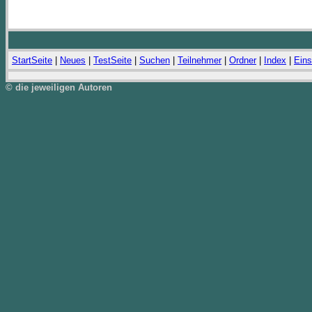
StartSeite
|
Neues
|
TestSeite
|
Suchen
|
Teilnehmer
|
Ordner
|
Index
|
Eins
© die jeweiligen Autoren