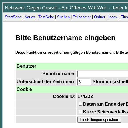
Netzwerk Gegen Gewalt - Ein Offenes WikiWeb - Jeder ka
StartSeite
|
Neues
|
TestSeite
|
Suchen
|
Teilnehmer
|
Ordner
|
Index
|
Eins
Bitte Benutzername eingeben
Diese Funktion erfordert einen gültigen Benutzernamen. Bitte 
Benutzer
Benutzername:
Unterschied der Zeitzonen:
Stunden (aktuell
Cookie
Cookie ID:
174233
Daten am Ende der 
Kurze Seitenverfalls