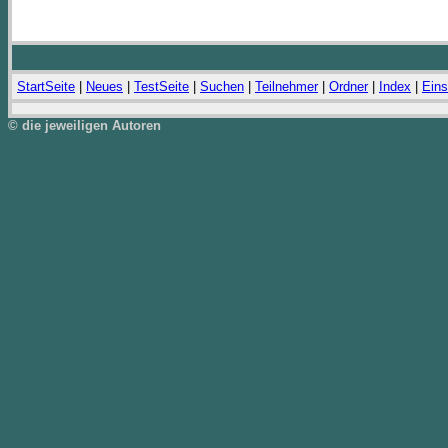
StartSeite
|
Neues
|
TestSeite
|
Suchen
|
Teilnehmer
|
Ordner
|
Index
|
Eins
© die jeweiligen Autoren