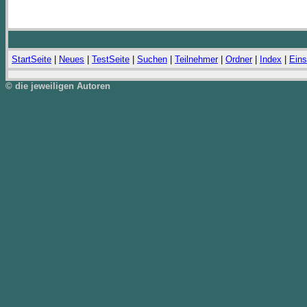
StartSeite
|
Neues
|
TestSeite
|
Suchen
|
Teilnehmer
|
Ordner
|
Index
|
Eins
© die jeweiligen Autoren