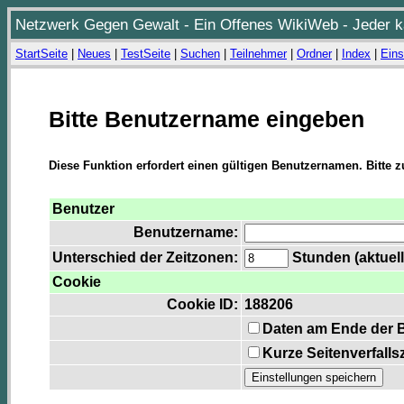
Netzwerk Gegen Gewalt - Ein Offenes WikiWeb - Jeder ka
StartSeite
|
Neues
|
TestSeite
|
Suchen
|
Teilnehmer
|
Ordner
|
Index
|
Eins
Bitte Benutzername eingeben
Diese Funktion erfordert einen gültigen Benutzernamen. Bitte 
Benutzer
Benutzername:
Unterschied der Zeitzonen:
Stunden (aktuell
Cookie
Cookie ID:
188206
Daten am Ende der 
Kurze Seitenverfalls