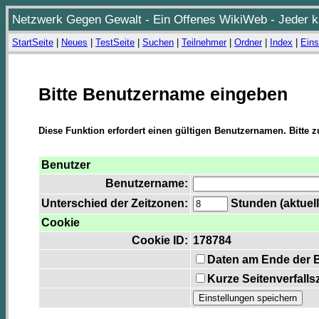
Netzwerk Gegen Gewalt - Ein Offenes WikiWeb - Jeder ka
StartSeite
|
Neues
|
TestSeite
|
Suchen
|
Teilnehmer
|
Ordner
|
Index
|
Eins
Bitte Benutzername eingeben
Diese Funktion erfordert einen gültigen Benutzernamen. Bitte 
Benutzer
Benutzername:
Unterschied der Zeitzonen:
Stunden (aktuell
Cookie
Cookie ID:
178784
Daten am Ende der 
Kurze Seitenverfalls