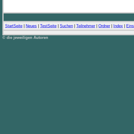
StartSeite
|
Neues
|
TestSeite
|
Suchen
|
Teilnehmer
|
Ordner
|
Index
|
Eins
© die jeweiligen Autoren