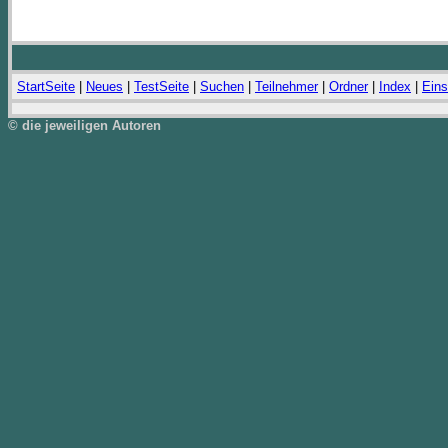
StartSeite
|
Neues
|
TestSeite
|
Suchen
|
Teilnehmer
|
Ordner
|
Index
|
Eins
© die jeweiligen Autoren