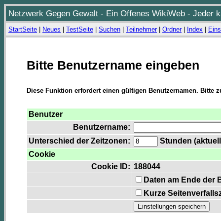
Netzwerk Gegen Gewalt - Ein Offenes WikiWeb - Jeder ka
StartSeite
|
Neues
|
TestSeite
|
Suchen
|
Teilnehmer
|
Ordner
|
Index
|
Eins
Bitte Benutzername eingeben
Diese Funktion erfordert einen gültigen Benutzernamen. Bitte 
Benutzer
Benutzername:
Unterschied der Zeitzonen:
Stunden (aktuell
Cookie
Cookie ID:
188044
Daten am Ende der 
Kurze Seitenverfalls