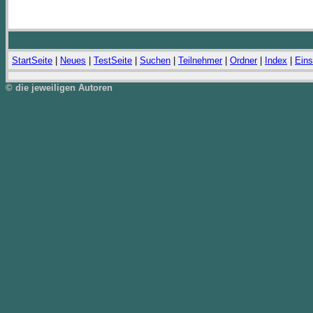
StartSeite
|
Neues
|
TestSeite
|
Suchen
|
Teilnehmer
|
Ordner
|
Index
|
Eins
© die jeweiligen Autoren