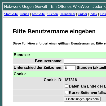
Netzwerk Gegen Gewalt - Ein Offenes WikiWeb - Jeder ka
StartSeite
|
Neues
|
TestSeite
|
Suchen
|
Teilnehmer
|
Ordner
|
Index
|
Eins
Bitte Benutzername eingeben
Diese Funktion erfordert einen gültigen Benutzernamen. Bitte 
Benutzer
Benutzername:
Unterschied der Zeitzonen:
Stunden (aktuell
Cookie
Cookie ID:
187316
Daten am Ende der 
Kurze Seitenverfalls