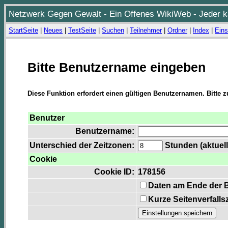
Netzwerk Gegen Gewalt - Ein Offenes WikiWeb - Jeder ka
StartSeite
|
Neues
|
TestSeite
|
Suchen
|
Teilnehmer
|
Ordner
|
Index
|
Eins
Bitte Benutzername eingeben
Diese Funktion erfordert einen gültigen Benutzernamen. Bitte 
Benutzer
Benutzername:
Unterschied der Zeitzonen:
Stunden (aktuell
Cookie
Cookie ID:
178156
Daten am Ende der 
Kurze Seitenverfalls