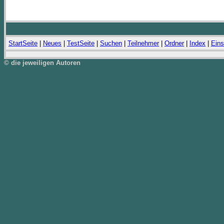
StartSeite
|
Neues
|
TestSeite
|
Suchen
|
Teilnehmer
|
Ordner
|
Index
|
Eins
© die jeweiligen Autoren