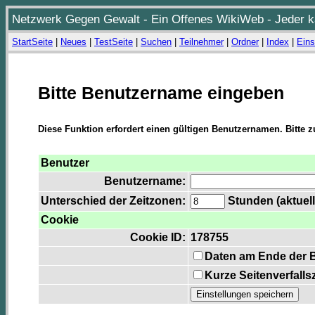
Netzwerk Gegen Gewalt - Ein Offenes WikiWeb - Jeder ka
StartSeite
|
Neues
|
TestSeite
|
Suchen
|
Teilnehmer
|
Ordner
|
Index
|
Eins
Bitte Benutzername eingeben
Diese Funktion erfordert einen gültigen Benutzernamen. Bitte 
Benutzer
Benutzername:
Unterschied der Zeitzonen:
Stunden (aktuell
Cookie
Cookie ID:
178755
Daten am Ende der 
Kurze Seitenverfalls