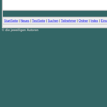
StartSeite
|
Neues
|
TestSeite
|
Suchen
|
Teilnehmer
|
Ordner
|
Index
|
Eins
© die jeweiligen Autoren