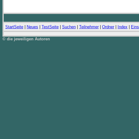
StartSeite
|
Neues
|
TestSeite
|
Suchen
|
Teilnehmer
|
Ordner
|
Index
|
Eins
© die jeweiligen Autoren