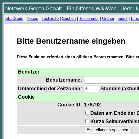
Netzwerk Gegen Gewalt - Ein Offenes WikiWeb - Jeder ka
StartSeite
|
Neues
|
TestSeite
|
Suchen
|
Teilnehmer
|
Ordner
|
Index
|
Eins
Bitte Benutzername eingeben
Diese Funktion erfordert einen gültigen Benutzernamen. Bitte 
Benutzer
Benutzername:
Unterschied der Zeitzonen:
Stunden (aktuell
Cookie
Cookie ID:
178792
Daten am Ende der 
Kurze Seitenverfalls