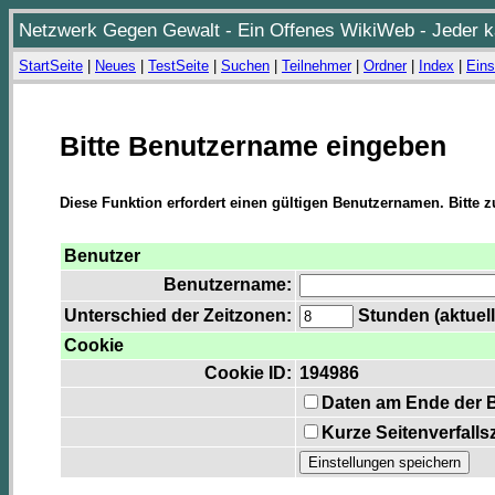
Netzwerk Gegen Gewalt - Ein Offenes WikiWeb - Jeder ka
StartSeite
|
Neues
|
TestSeite
|
Suchen
|
Teilnehmer
|
Ordner
|
Index
|
Eins
Bitte Benutzername eingeben
Diese Funktion erfordert einen gültigen Benutzernamen. Bitte 
Benutzer
Benutzername:
Unterschied der Zeitzonen:
Stunden (aktuell
Cookie
Cookie ID:
194986
Daten am Ende der 
Kurze Seitenverfalls