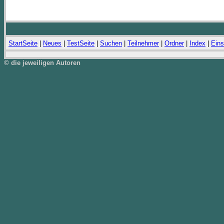
StartSeite
|
Neues
|
TestSeite
|
Suchen
|
Teilnehmer
|
Ordner
|
Index
|
Eins
© die jeweiligen Autoren