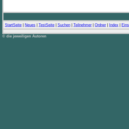
StartSeite
|
Neues
|
TestSeite
|
Suchen
|
Teilnehmer
|
Ordner
|
Index
|
Eins
© die jeweiligen Autoren