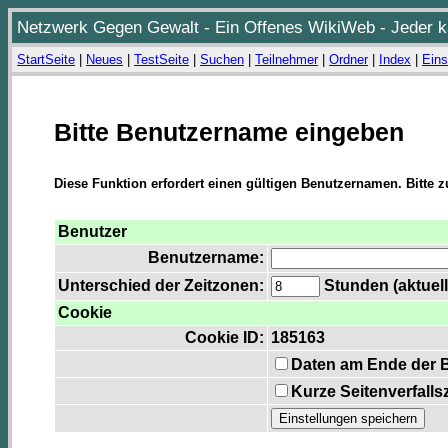
Netzwerk Gegen Gewalt - Ein Offenes WikiWeb - Jeder ka
StartSeite
|
Neues
|
TestSeite
|
Suchen
|
Teilnehmer
|
Ordner
|
Index
|
Eins
Bitte Benutzername eingeben
Diese Funktion erfordert einen gültigen Benutzernamen. Bitte 
Benutzer
Benutzername:
Unterschied der Zeitzonen:
Stunden (aktuell
Cookie
Cookie ID:
185163
Daten am Ende der 
Kurze Seitenverfalls