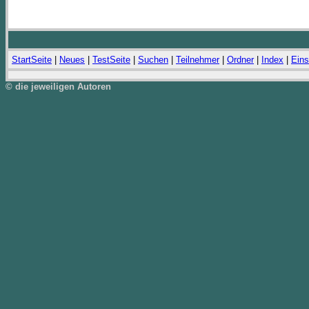
StartSeite
|
Neues
|
TestSeite
|
Suchen
|
Teilnehmer
|
Ordner
|
Index
|
Eins
© die jeweiligen Autoren