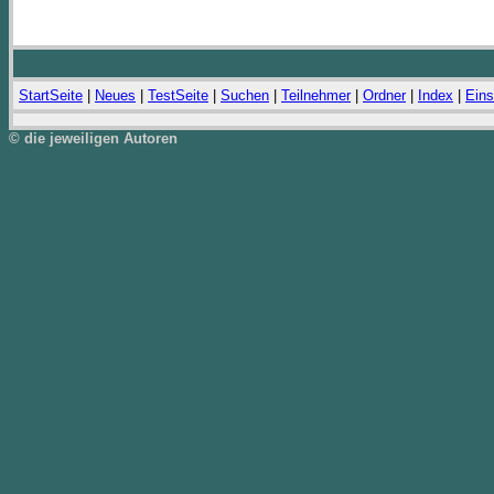
StartSeite
|
Neues
|
TestSeite
|
Suchen
|
Teilnehmer
|
Ordner
|
Index
|
Eins
© die jeweiligen Autoren