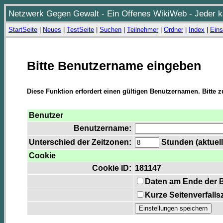
Netzwerk Gegen Gewalt - Ein Offenes WikiWeb - Jeder ka
StartSeite
|
Neues
|
TestSeite
|
Suchen
|
Teilnehmer
|
Ordner
|
Index
|
Eins
Bitte Benutzername eingeben
Diese Funktion erfordert einen gültigen Benutzernamen. Bitte 
Benutzer
Benutzername:
Unterschied der Zeitzonen:
Stunden (aktuell
Cookie
Cookie ID:
181147
Daten am Ende der 
Kurze Seitenverfalls