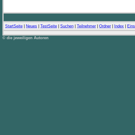
StartSeite
|
Neues
|
TestSeite
|
Suchen
|
Teilnehmer
|
Ordner
|
Index
|
Eins
© die jeweiligen Autoren