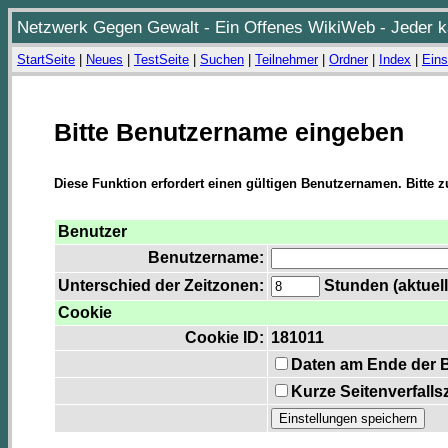
Netzwerk Gegen Gewalt - Ein Offenes WikiWeb - Jeder ka
StartSeite
|
Neues
|
TestSeite
|
Suchen
|
Teilnehmer
|
Ordner
|
Index
|
Eins
Bitte Benutzername eingeben
Diese Funktion erfordert einen gültigen Benutzernamen. Bitte 
Benutzer
Benutzername:
Unterschied der Zeitzonen:
Stunden (aktuell
Cookie
Cookie ID:
181011
Daten am Ende der 
Kurze Seitenverfalls