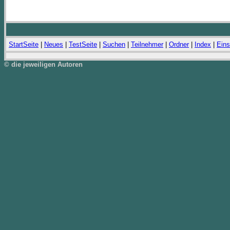
StartSeite
|
Neues
|
TestSeite
|
Suchen
|
Teilnehmer
|
Ordner
|
Index
|
Eins
© die jeweiligen Autoren