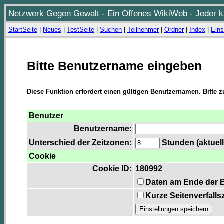
Netzwerk Gegen Gewalt - Ein Offenes WikiWeb - Jeder ka
StartSeite
|
Neues
|
TestSeite
|
Suchen
|
Teilnehmer
|
Ordner
|
Index
|
Eins
Bitte Benutzername eingeben
Diese Funktion erfordert einen gültigen Benutzernamen. Bitte 
Benutzer
Benutzername:
Unterschied der Zeitzonen:
Stunden (aktuell
Cookie
Cookie ID:
180992
Daten am Ende der 
Kurze Seitenverfalls