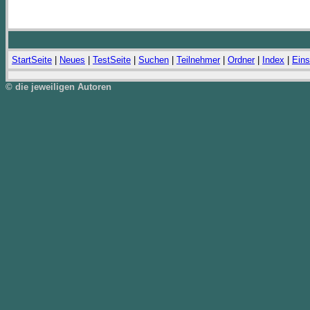
StartSeite
|
Neues
|
TestSeite
|
Suchen
|
Teilnehmer
|
Ordner
|
Index
|
Eins
© die jeweiligen Autoren