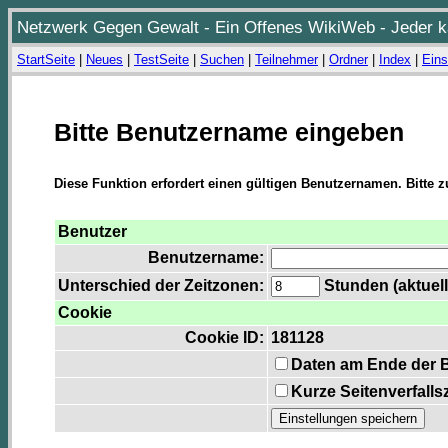
Netzwerk Gegen Gewalt - Ein Offenes WikiWeb - Jeder ka
StartSeite
|
Neues
|
TestSeite
|
Suchen
|
Teilnehmer
|
Ordner
|
Index
|
Eins
Bitte Benutzername eingeben
Diese Funktion erfordert einen gültigen Benutzernamen. Bitte 
Benutzer
Benutzername:
Unterschied der Zeitzonen:
Stunden (aktuell
Cookie
Cookie ID:
181128
Daten am Ende der 
Kurze Seitenverfalls