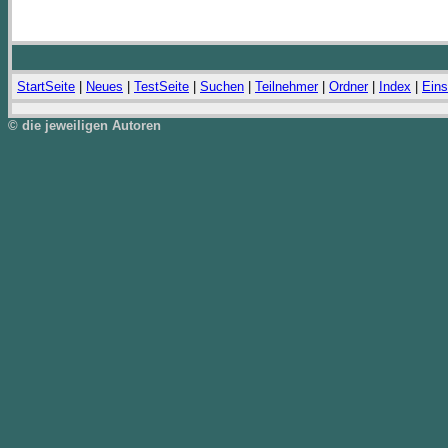
StartSeite
|
Neues
|
TestSeite
|
Suchen
|
Teilnehmer
|
Ordner
|
Index
|
Eins
© die jeweiligen Autoren