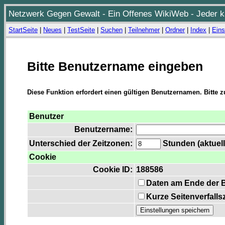
Netzwerk Gegen Gewalt - Ein Offenes WikiWeb - Jeder ka
StartSeite
|
Neues
|
TestSeite
|
Suchen
|
Teilnehmer
|
Ordner
|
Index
|
Eins
Bitte Benutzername eingeben
Diese Funktion erfordert einen gültigen Benutzernamen. Bitte 
Benutzer
Benutzername:
Unterschied der Zeitzonen:
Stunden (aktuell
Cookie
Cookie ID:
188586
Daten am Ende der 
Kurze Seitenverfalls