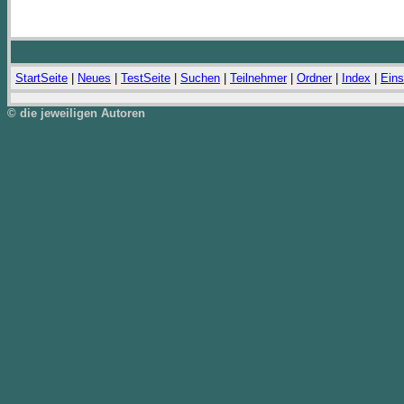
StartSeite
|
Neues
|
TestSeite
|
Suchen
|
Teilnehmer
|
Ordner
|
Index
|
Eins
© die jeweiligen Autoren