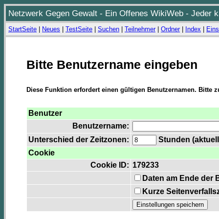
Netzwerk Gegen Gewalt - Ein Offenes WikiWeb - Jeder ka
StartSeite
|
Neues
|
TestSeite
|
Suchen
|
Teilnehmer
|
Ordner
|
Index
|
Eins
Bitte Benutzername eingeben
Diese Funktion erfordert einen gültigen Benutzernamen. Bitte 
Benutzer
Benutzername:
Unterschied der Zeitzonen:
Stunden (aktuell
Cookie
Cookie ID:
179233
Daten am Ende der 
Kurze Seitenverfalls