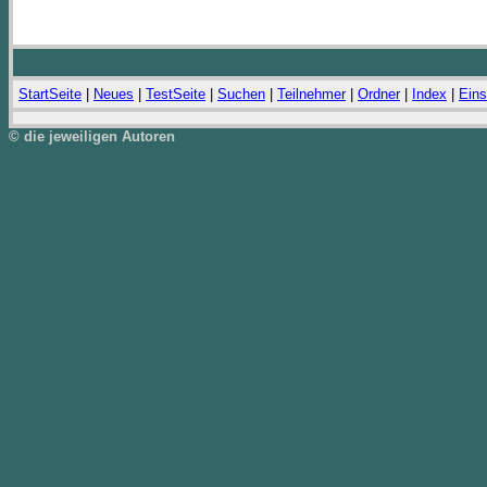
StartSeite
|
Neues
|
TestSeite
|
Suchen
|
Teilnehmer
|
Ordner
|
Index
|
Eins
© die jeweiligen Autoren