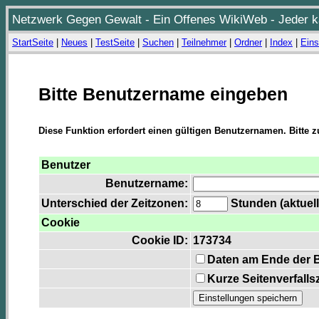
Netzwerk Gegen Gewalt - Ein Offenes WikiWeb - Jeder ka
StartSeite
|
Neues
|
TestSeite
|
Suchen
|
Teilnehmer
|
Ordner
|
Index
|
Eins
Bitte Benutzername eingeben
Diese Funktion erfordert einen gültigen Benutzernamen. Bitte 
Benutzer
Benutzername:
Unterschied der Zeitzonen:
Stunden (aktuell
Cookie
Cookie ID:
173734
Daten am Ende der 
Kurze Seitenverfalls