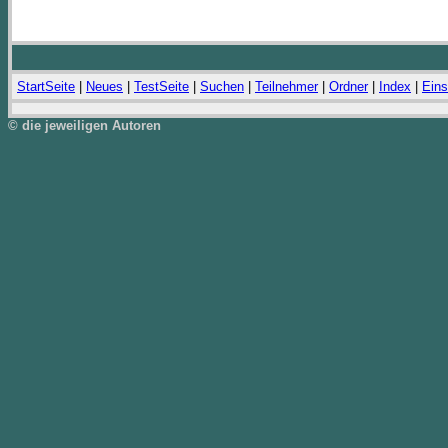
StartSeite
|
Neues
|
TestSeite
|
Suchen
|
Teilnehmer
|
Ordner
|
Index
|
Eins
© die jeweiligen Autoren