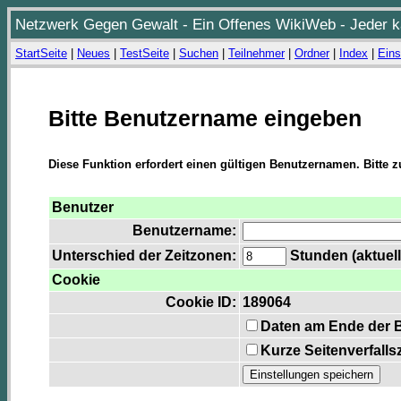
Netzwerk Gegen Gewalt - Ein Offenes WikiWeb - Jeder ka
StartSeite
|
Neues
|
TestSeite
|
Suchen
|
Teilnehmer
|
Ordner
|
Index
|
Eins
Bitte Benutzername eingeben
Diese Funktion erfordert einen gültigen Benutzernamen. Bitte 
Benutzer
Benutzername:
Unterschied der Zeitzonen:
Stunden (aktuell
Cookie
Cookie ID:
189064
Daten am Ende der 
Kurze Seitenverfalls