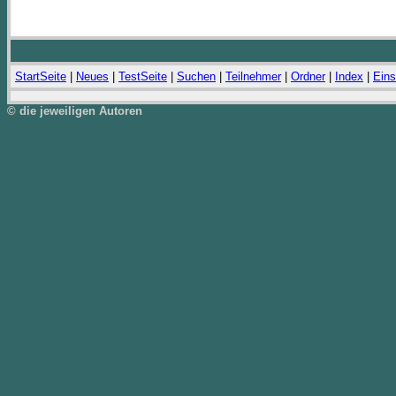
StartSeite
|
Neues
|
TestSeite
|
Suchen
|
Teilnehmer
|
Ordner
|
Index
|
Eins
© die jeweiligen Autoren