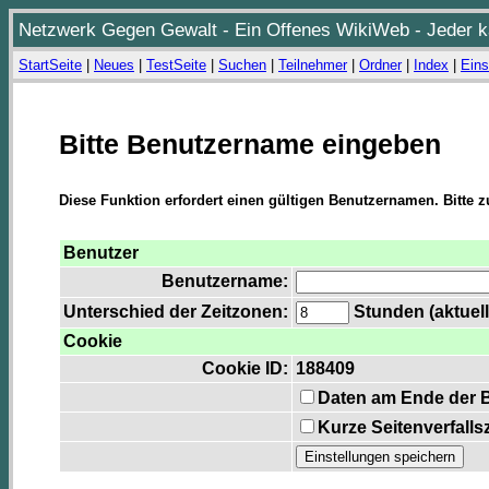
Netzwerk Gegen Gewalt - Ein Offenes WikiWeb - Jeder ka
StartSeite
|
Neues
|
TestSeite
|
Suchen
|
Teilnehmer
|
Ordner
|
Index
|
Eins
Bitte Benutzername eingeben
Diese Funktion erfordert einen gültigen Benutzernamen. Bitte 
Benutzer
Benutzername:
Unterschied der Zeitzonen:
Stunden (aktuell
Cookie
Cookie ID:
188409
Daten am Ende der 
Kurze Seitenverfalls