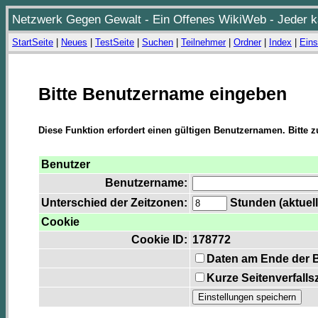
Netzwerk Gegen Gewalt - Ein Offenes WikiWeb - Jeder ka
StartSeite
|
Neues
|
TestSeite
|
Suchen
|
Teilnehmer
|
Ordner
|
Index
|
Eins
Bitte Benutzername eingeben
Diese Funktion erfordert einen gültigen Benutzernamen. Bitte 
Benutzer
Benutzername:
Unterschied der Zeitzonen:
Stunden (aktuell
Cookie
Cookie ID:
178772
Daten am Ende der 
Kurze Seitenverfalls