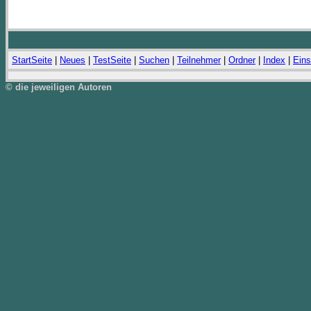
StartSeite
|
Neues
|
TestSeite
|
Suchen
|
Teilnehmer
|
Ordner
|
Index
|
Eins
© die jeweiligen Autoren