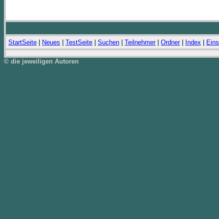
StartSeite
|
Neues
|
TestSeite
|
Suchen
|
Teilnehmer
|
Ordner
|
Index
|
Eins
© die jeweiligen Autoren