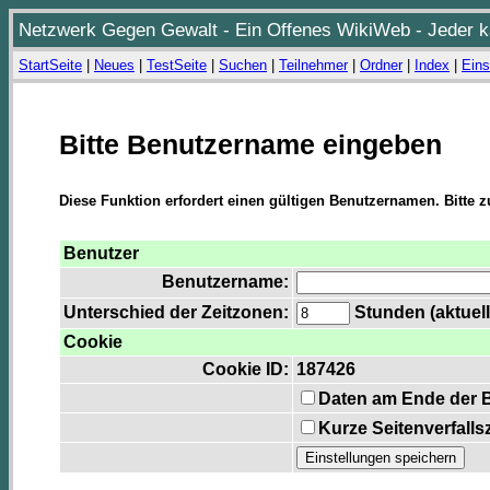
Netzwerk Gegen Gewalt - Ein Offenes WikiWeb - Jeder ka
StartSeite
|
Neues
|
TestSeite
|
Suchen
|
Teilnehmer
|
Ordner
|
Index
|
Eins
Bitte Benutzername eingeben
Diese Funktion erfordert einen gültigen Benutzernamen. Bitte 
Benutzer
Benutzername:
Unterschied der Zeitzonen:
Stunden (aktuell
Cookie
Cookie ID:
187426
Daten am Ende der 
Kurze Seitenverfalls