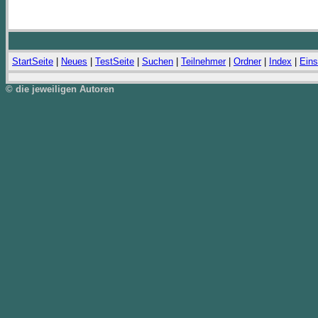
StartSeite
|
Neues
|
TestSeite
|
Suchen
|
Teilnehmer
|
Ordner
|
Index
|
Eins
© die jeweiligen Autoren