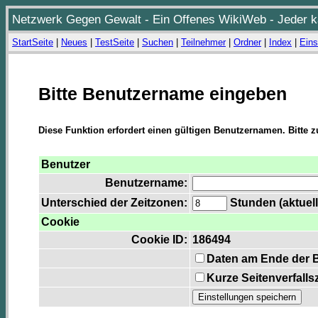
Netzwerk Gegen Gewalt - Ein Offenes WikiWeb - Jeder ka
StartSeite
|
Neues
|
TestSeite
|
Suchen
|
Teilnehmer
|
Ordner
|
Index
|
Eins
Bitte Benutzername eingeben
Diese Funktion erfordert einen gültigen Benutzernamen. Bitte 
Benutzer
Benutzername:
Unterschied der Zeitzonen:
Stunden (aktuell
Cookie
Cookie ID:
186494
Daten am Ende der 
Kurze Seitenverfalls