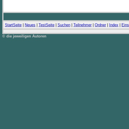
StartSeite
|
Neues
|
TestSeite
|
Suchen
|
Teilnehmer
|
Ordner
|
Index
|
Eins
© die jeweiligen Autoren