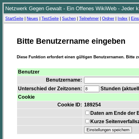
Netzwerk Gegen Gewalt - Ein Offenes WikiWeb - Jeder ka
StartSeite
|
Neues
|
TestSeite
|
Suchen
|
Teilnehmer
|
Ordner
|
Index
|
Eins
Bitte Benutzername eingeben
Diese Funktion erfordert einen gültigen Benutzernamen. Bitte 
Benutzer
Benutzername:
Unterschied der Zeitzonen:
Stunden (aktuell
Cookie
Cookie ID:
189254
Daten am Ende der 
Kurze Seitenverfalls