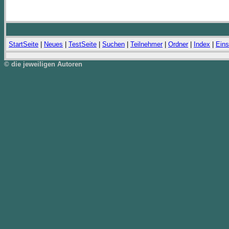
StartSeite
|
Neues
|
TestSeite
|
Suchen
|
Teilnehmer
|
Ordner
|
Index
|
Eins
© die jeweiligen Autoren